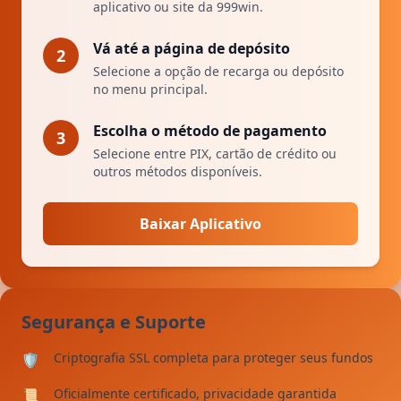
aplicativo ou site da 999win.
Vá até a página de depósito
2
Selecione a opção de recarga ou depósito
no menu principal.
Escolha o método de pagamento
3
Selecione entre PIX, cartão de crédito ou
outros métodos disponíveis.
Baixar Aplicativo
Segurança e Suporte
Criptografia SSL completa para proteger seus fundos
🛡️
Oficialmente certificado, privacidade garantida
📜