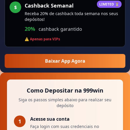
LIMITED ⏳
Cashback Semanal
$
Receba 20% de cashback toda semana nos seus
depósitos!
20%
cashback garantido
⚠️ Apenas para VIPs
Baixar App Agora
Como Depositar na 999win
Siga os passos simples abaixo para realizar seu
depósito
Acesse sua conta
1
Faça login com suas credenciais no